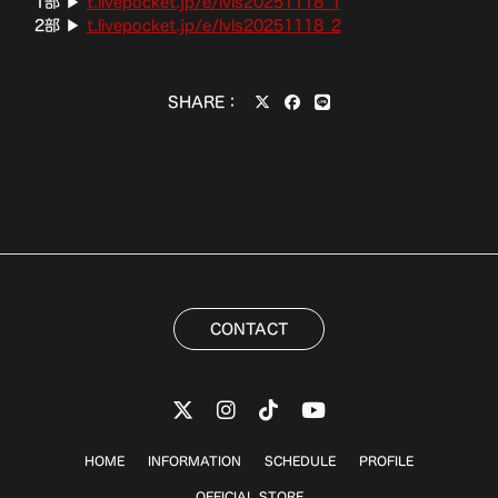
1部 ▶︎
t.livepocket.jp/e/lvls20251118_1
2部 ▶︎
t.livepocket.jp/e/lvls20251118_2
SHARE：
CONTACT
HOME
INFORMATION
SCHEDULE
PROFILE
OFFICIAL STORE