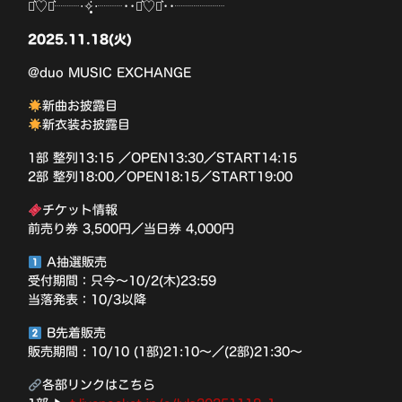
⋆͛♡⋆͛┈┈‧✧̣̥̇‧┈┈••⋆͛♡⋆͛••┈┈┈┈
2025.11.18(火)
@duo MUSIC EXCHANGE
新曲お披露目
新衣装お披露目
1部 整列13:15 ／OPEN13:30／START14:15
2部 整列18:00／OPEN18:15／START19:00
チケット情報
前売り券 3,500円／当日券 4,000円
A抽選販売
受付期間：只今〜10/2(木)23:59
当落発表：10/3以降
B先着販売
販売期間 : 10/10 (1部)21:10〜／(2部)21:30〜
各部リンクはこちら