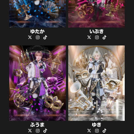
ゆたか
いぶき
ふうま
ゆき