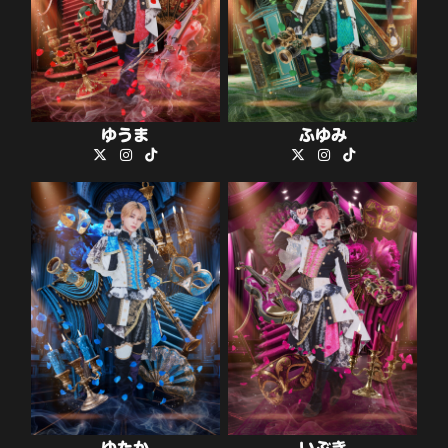
ゆうま
ふゆみ
ゆたか
いぶき