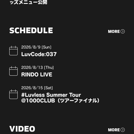
ッズメニュー公開
SCHEDULE
MORE
2026
8
9 [Sun]
LuvCode:037
2026
8
13 [Thu]
RINDO LIVE
2026
8
15 [Sat]
#Luvless Summer Tour
@1000CLUB（ツアーファイナル）
VIDEO
MORE