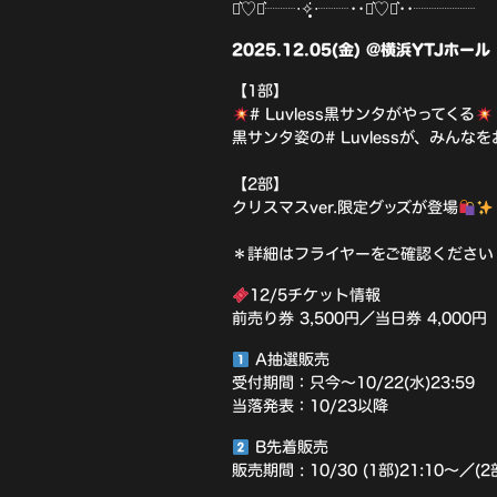
⋆͛♡⋆͛┈┈‧✧̣̥̇‧┈┈••⋆͛♡⋆͛••┈┈┈┈
2025.12.05(金) @横浜YTJホール
【1部】
# Luvless黒サンタがやってくる
黒サンタ姿の# Luvlessが、みんな
【2部】
クリスマスver.限定グッズが登場
＊詳細はフライヤーをご確認ください
12/5チケット情報
前売り券 3,500円／当日券 4,000円
A抽選販売
受付期間：只今〜10/22(水)23:59
当落発表：10/23以降
B先着販売
販売期間 : 10/30 (1部)21:10〜／(2