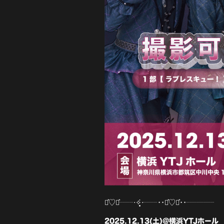
⋆͛♡⋆͛┈┈‧✧̣̥̇‧┈┈••⋆͛♡⋆͛••┈┈┈┈
2025.12.13(土)@横浜YTJホール