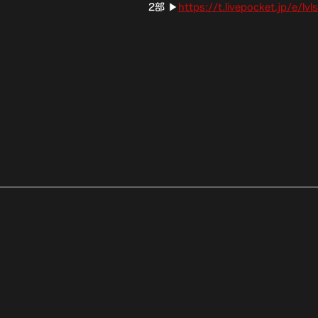
2部 ▶
https://t.livepocket.jp/e/l