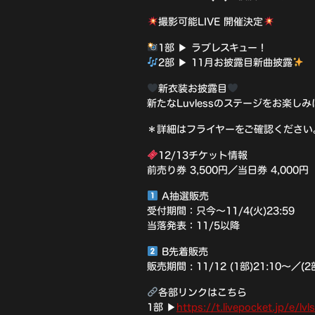
撮影可能LIVE 開催決定
1部 ▶ ラブレスキュー！
2部 ▶ 11月お披露目新曲披露
新衣装お披露目
新たなLuvlessのステージをお楽しみ
＊詳細はフライヤーをご確認ください
12/13チケット情報
前売り券 3,500円／当日券 4,000円
A抽選販売
受付期間：只今〜11/4(火)23:59
当落発表：11/5以降
B先着販売
販売期間 : 11/12 (1部)21:10〜／(2
各部リンクはこちら
1部 ▶
https://t.livepocket.jp/e/l