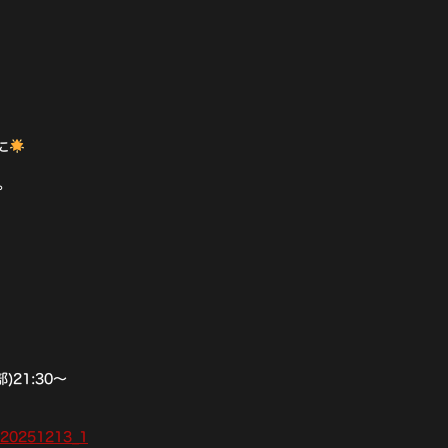
に
。
部)21:30〜
vls20251213_1