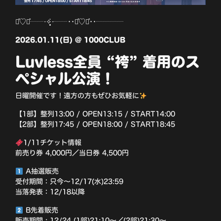
⋆͛♡⋆͛┈┈‧✧̣̥̇‧┈┈••⋆͛♡⋆͛••┈┈┈┈
2026.01.11(日) @ 1000CLUB
Luvless全員 “袴” 着用のス
ペシャル公演！
日曜開催です！遠方の方もぜひお気軽に
【1部】整列13:00 / OPEN13:15 / START14:00
【2部】整列17:45 / OPEN18:00 / START18:45
1/11チケット情報
前売り券 4,000円／当日券 4,500円
A抽選販売
受付期間：只今〜12/17(水)23:59
当落発表：12/18以降
B先着販売
販売期間 : 12/24 (1部)21:10〜／(2部)21:30〜