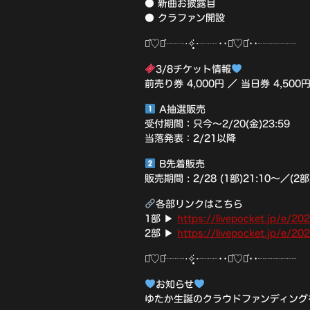
● 新曲お披露目
● クラファン開設
⋆͛♡⋆͛┈┈‧✧̣̥̇‧┈┈••⋆͛♡⋆͛••┈┈┈┈
3/8チケット情報
前売り券 4,000円 ／ 当日券 4,500
A抽選販売
受付期間：只今〜2/20(金)23:59
当落発表：2/21以降
B先着販売
販売期間 : 2/28 (1部)21:10〜／(2部
各部リンクはこちら
1部 ▶
https://livepocket.jp/e/
2部 ▶
https://livepocket.jp/e/
⋆͛♡⋆͛┈┈‧✧̣̥̇‧┈┈••⋆͛♡⋆͛••┈┈┈┈
お知らせ
ゆたか生誕のクラウドファンディング