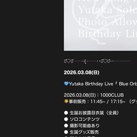
⋆͛♡⋆͛┈┈‧✧̣̥̇‧┈┈••⋆͛♡⋆͛••┈┈┈┈
2026.03.08(日)
Yutaka Birthday Live『 Blue Or
2026.03.08(日)｜1000CLUB
事前販売：11:45~ / 17:15~ 
● 生誕お披露目衣装（全員）
● ソロコンテンツ
● 撮影可能曲あり
● 生誕グッズ販売