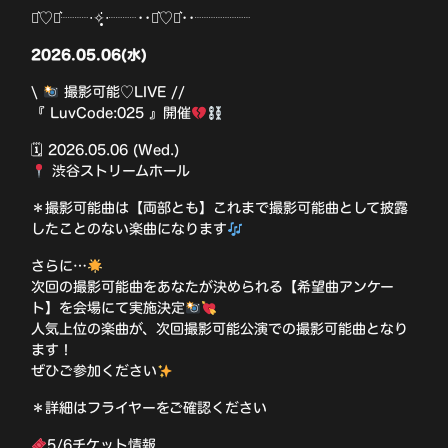
⋆͛♡⋆͛┈┈‧✧̣̥̇‧┈┈••⋆͛♡⋆͛••┈┈┈┈
2026.05.06(水)
\
撮影可能♡LIVE //
『 LuvCode:025 』開催
🗓 2026.05.06 (Wed.)
渋谷ストリームホール
＊撮影可能曲は【両部とも】これまで撮影可能曲として披露
したことのない楽曲になります
さらに…
次回の撮影可能曲をあなたが決められる【希望曲アンケー
ト】を会場にて実施決定
人気上位の楽曲が、次回撮影可能公演での撮影可能曲となり
ます！
ぜひご参加ください
＊詳細はフライヤーをご確認ください
5/6チケット情報