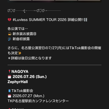
⋆͛♡⋆͛┈┈‧✧̣̥̇‧┈┈••⋆͛♡⋆͛••┈┈┈┈
#Luvless SUMMER TOUR 2026 詳細公開!!
各公演では…
新衣装お披露目
新曲初披露
さらに、名古屋公演翌日の7/27(月)にはTikTok撮影会の開催
も決定
＊詳細は後日公開となります
NAGOYA
2026.07.26 (Sun.)
ZephyrHall
TikTok撮影会
2026.07.27 (Mon.)
TKP名古屋駅前カンファレンスセンター