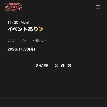
11
30 [Mon]
イベントあり
⋆͛♡⋆͛┈┈‧✧̣̥̇‧┈┈••⋆͛♡⋆͛••┈┈┈┈
2026.11.30(月)
SHARE：