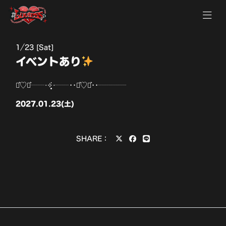
1
23 [Sat]
イベントあり
⋆͛♡⋆͛┈┈‧✧̣̥̇‧┈┈••⋆͛♡⋆͛••┈┈┈┈
2027.01.23(土)
SHARE：