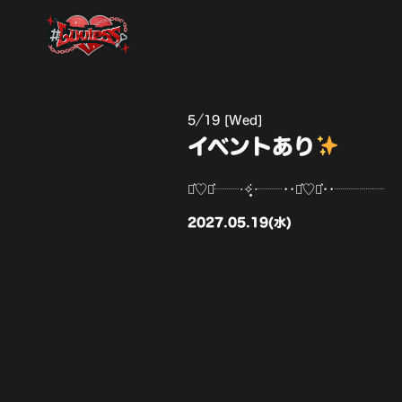
5
19 [Wed]
イベントあり
⋆͛♡⋆͛┈┈‧✧̣̥̇‧┈┈••⋆͛♡⋆͛••┈┈┈┈
2027.05.19(水)