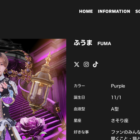
HOME
INFORMATION
S
ふうま
FUMA
カラー
Purple
誕生日
11/1
血液型
A型
星座
さそり座
好きな事
ファンのみん
聞くこと・猫